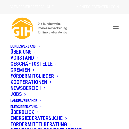
ENERGIEBERATERSUCHE
ENERGIEBERATER-LOGIN
BUNDESVERBAND
ÜBER UNS
VORSTAND
« Alle Veranstaltungen
GESCHÄFTSSTELLE
GREMIEN
FÖRDERMITGLIEDER
PRÄSENZ Stammtisch Stuttgart-
KOOPERATIONEN
zum Thema
NEWSBEREICH
JOBS
LANDESVERBÄNDE
26. November · 18:30
–
22:00
ENERGIEBERATUNG
ÜBERBLICK
ENERGIEBERATERSUCHE
FÖRDERMITTEL­BERATUNG