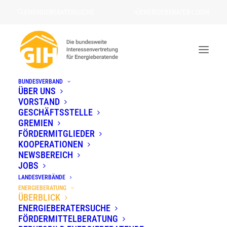
ENERGIEBERATERSUCHE
ENERGIEBERATER-LOGIN
BUNDESVERBAND
Energieberatung
ÜBER UNS
VORSTAND
STARTSEITE
»
ENERGIEBERATUNG
GESCHÄFTSSTELLE
GREMIEN
FÖRDERMITGLIEDER
KOOPERATIONEN
NEWSBEREICH
Was ist Energieberatung und
JOBS
LANDESVERBÄNDE
warum ist sie wichtig?
ENERGIEBERATUNG
ÜBERBLICK
ENERGIEBERATERSUCHE
FÖRDERMITTEL­BERATUNG
Energieberatung ist ein entscheidender