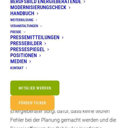
BERUFSBILD ENERGIEBERATENDE
Schritt bei der Planung, Modernisierung
MODERNISIERUNGSCHECK
HANDBUCH
und dem Neubau von Gebäuden.
WEITERBILDUNG
VERANSTALTUNGEN
PRESSE
PRESSEMITTEILUNGEN
Energieberater helfen dabei, die Energieeffizienz
PRESSEBILDER
zu maximieren, Kosten zu senken und
PRESSESPIEGEL
POSITIONEN
Fördermöglichkeiten optimal zu nutzen. Sie
MEDIEN
unterstützen bei der Auswahl von Heizanlagen,
KONTAKT
Dämmmaterialien und der Integration von
erneuerbaren Energien.
MITGLIED WERDEN
Ob bei einer Sanierung oder im Neubau, der
FÖRDER-TICKER
Energieberater sorgt dafür, dass keine teuren
Fehler bei der Planung gemacht werden und die