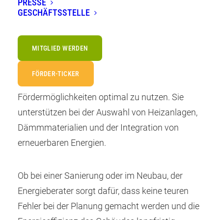
PRESSE
Schritt bei der Planung, Modernisierung
GESCHÄFTSSTELLE
und dem Neubau von Gebäuden.
MITGLIED WERDEN
Energieberater helfen dabei, die Energieeffizienz
FÖRDER-TICKER
zu maximieren, Kosten zu senken und
Fördermöglichkeiten optimal zu nutzen. Sie
unterstützen bei der Auswahl von Heizanlagen,
Dämmmaterialien und der Integration von
erneuerbaren Energien.
Ob bei einer Sanierung oder im Neubau, der
Energieberater sorgt dafür, dass keine teuren
Fehler bei der Planung gemacht werden und die