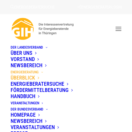
ENERGIEBERATERSUCHE
ENERGIEBERATER-LOGIN
DER LANDESVERBAND
Energieberatung
ÜBER UNS
VORSTAND
STARTSEITE
»
ENERGIEBERATUNG
NEWSBEREICH
ENERGIEBERATUNG
ÜBERBLICK
ENERGIEBERATERSUCHE
FÖRDERMITTELBERATUNG
Was ist Energieberatung und
HANDBUCH
VERANSTALTUNGEN
warum ist sie wichtig?
DER BUNDESVERBAND
HOMEPAGE
NEWSBEREICH
VERANSTALTUNGEN
Energieberatung ist ein entscheidender