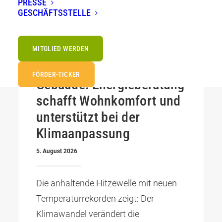
PRESSE
GESCHÄFTSSTELLE
MITGLIED WERDEN
PRESSEMITTEILUNGEN
Hitzeschutz beginnt am
FÖRDER-TICKER
Gebäude: Energieberatung
schafft Wohnkomfort und
unterstützt bei der
Klimaanpassung
5. August 2026
Die anhaltende Hitzewelle mit neuen
Temperaturrekorden zeigt: Der
Klimawandel verändert die