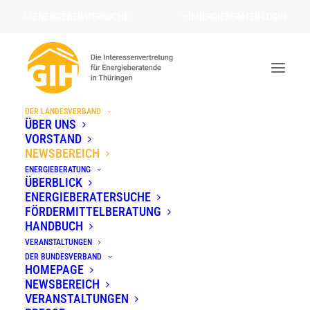
ENERGIEBERATERSUCHE
ENERGIEBERATER-LOGIN
DER LANDESVERBAND
Newsbereich
ÜBER UNS
VORSTAND
STARTSEITE
»
NEWSBEREICH
NEWSBEREICH
ENERGIEBERATUNG
ÜBERBLICK
ENERGIEBERATERSUCHE
FÖRDERMITTELBERATUNG
Aktuelle Meldungen rund um
HANDBUCH
VERANSTALTUNGEN
Gebäude, Energie und
DER BUNDESVERBAND
HOMEPAGE
Nachhaltigkeit
NEWSBEREICH
VERANSTALTUNGEN