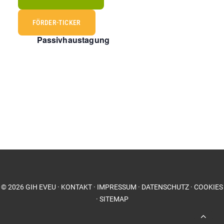
Naviga
24. April
–
25. April
APR.
24
FÖRDER-TICKER
Save the Date 28.Internationale
2026
Passivhaustagung
©
2026
GIH EVEU
·
KONTAKT
·
IMPRESSUM
·
DATENSCHUTZ
·
COOKIES
·
SITEMAP