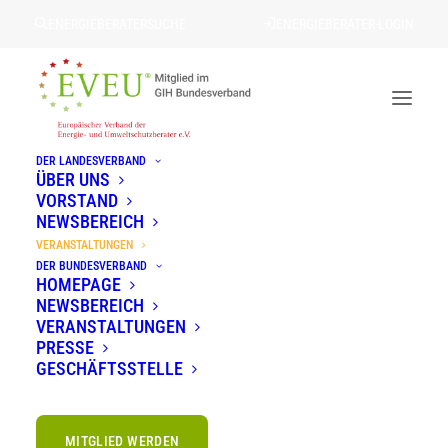
ENERGIEBERATERSUCHE
ENERGIEBERATER-LOGIN
DER LANDESVERBAND
ÜBER UNS
VORSTAND
NEWSBEREICH
Es sind keine anstehenden Veranstaltungen vorhanden.
VERANSTALTUNGEN
DER BUNDESVERBAND
HOMEPAGE
Anstehende
Verans
Ve
Suche
Liste
NEWSBEREICH
Datum
An
VERANSTALTUNGEN
Suche
Vergangene Veranstaltungen
PRESSE
wählen.
Na
und
GESCHÄFTSSTELLE
7. Mai · 11:00
–
23:59
MAI
Ansich
7
GIH Bundeskongress – 25 Jahre GIH
2026
MITGLIED WERDEN