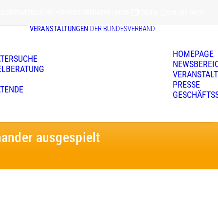
RGIEBERATERSUCHE
ENERGIEBERATER-LOGIN
FORUM
ONLINE-SHOP
VERANSTALTUNGEN
DER BUNDESVERBAND
HOMEPAGE
ATERSUCHE
NEWSBEREI
ELBERATUNG
VERANSTAL
PRESSE
ATENDE
GESCHÄFTS
ander ausgespielt