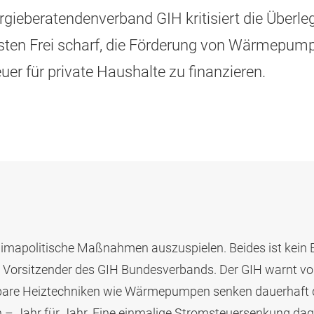
gieberatendenverband GIH kritisiert die Überl
ten Frei scharf, die Förderung von Wärmepump
er für private Haushalte zu finanzieren.
n klimapolitische Maßnahmen auszuspielen. Beides ist kein
 Vorsitzender des GIH Bundesverbands. Der GIH warnt vor 
erbare Heiztechniken wie Wärmepumpen senken dauerhaft 
– Jahr für Jahr. Eine einmalige Stromsteuersenkung dage