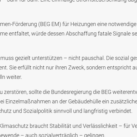
en-Förderung (BEG EM) für Heizungen eine notwendige 
me entfaltet, würde dessen Abschaffung fatale Signale se
l, muss gezielt unterstützen – nicht pauschal. Die sozial g
ment. Sie erfüllt nicht nur ihren Zweck, sondern entspricht
ln weiter.
 zerstören, sollte die Bundesregierung die BEG weiterentw
bei Einzelmaßnahmen an der Gebäudehülle ein zusätzlic
hutz und Sozialpolitik sinnvoll und langfristig verbindet.
k: Klimaschutz braucht Stabilität und Verlässlichkeit – fü
ewende – auch sozialverträglich – gelingen.