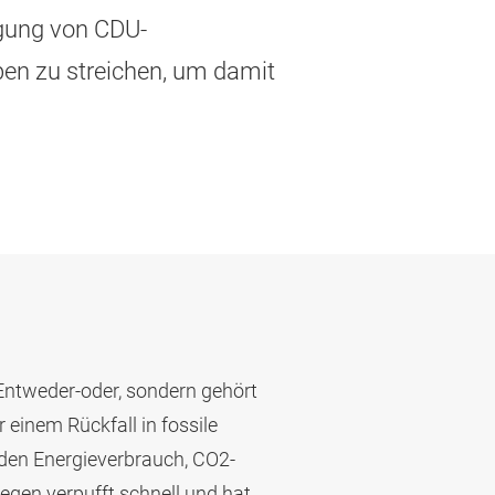
egung von CDU-
en zu streichen, um damit
 Entweder-oder, sondern gehört
einem Rückfall in fossile
den Energieverbrauch, CO2-
gen verpufft schnell und hat