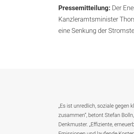
Pressemitteilung:
Der Ener
Kanzleramtsminister Thors
eine Senkung der Stromsteu
„Es ist unredlich, soziale gege
zusammen“, betont Stefan Bolln,
Denkmuster. „Effiziente, erneu
Emissionen und laufende Kosten 