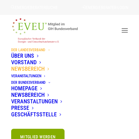
ENERGIEBERATERSUCHE
ENERGIEBERATER-LOGIN
DER LANDESVERBAND
Newsbereich
ÜBER UNS
VORSTAND
STARTSEITE
»
NEWSBEREICH
NEWSBEREICH
VERANSTALTUNGEN
DER BUNDESVERBAND
HOMEPAGE
NEWSBEREICH
Aktuelle Meldungen rund um
VERANSTALTUNGEN
PRESSE
Gebäude, Energie und
GESCHÄFTSSTELLE
Nachhaltigkeit
MITGLIED WERDEN