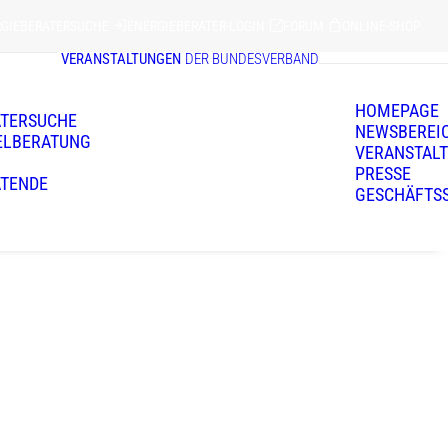
RGIEBERATERSUCHE
ENERGIEBERATER-LOGIN
FORUM
ONLINE-SHOP
VERANSTALTUNGEN
DER BUNDESVERBAND
HOMEPAGE
ATERSUCHE
NEWSBEREI
ELBERATUNG
VERANSTAL
PRESSE
ATENDE
GESCHÄFTS