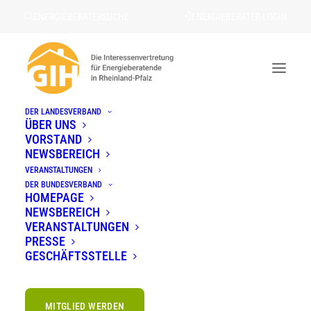
ENERGIEBERATERSUCHE
ENERGIEBERATER-LOGIN
DER LANDESVERBAND
Energieberatung und
ÜBER UNS
VORSTAND
Gebäudegrün vereint: GIH und
NEWSBEREICH
BuGG kooperieren
VERANSTALTUNGEN
8. Juli 2025
Pressemitteilungen
DER BUNDESVERBAND
HOMEPAGE
NEWSBEREICH
VERANSTALTUNGEN
PRESSE
GESCHÄFTSSTELLE
Der Bundesverband für
Energieberatende (GIH) vertritt die
MITGLIED WERDEN