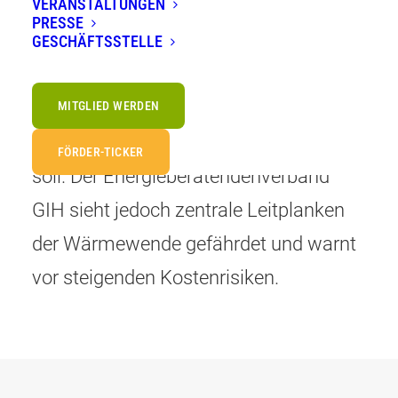
VERANSTALTUNGEN
CDU/CSU und SPD haben Eckpunkte
PRESSE
zum neuen
GESCHÄFTSSTELLE
Gebäudemodernisierungsgesetz
vorgelegt, das das bisherige
MITGLIED WERDEN
Gebäudeenergiegesetz (GEG) ablösen
FÖRDER-TICKER
soll. Der Energieberatendenverband
GIH sieht jedoch zentrale Leitplanken
der Wärmewende gefährdet und warnt
vor steigenden Kostenrisiken.