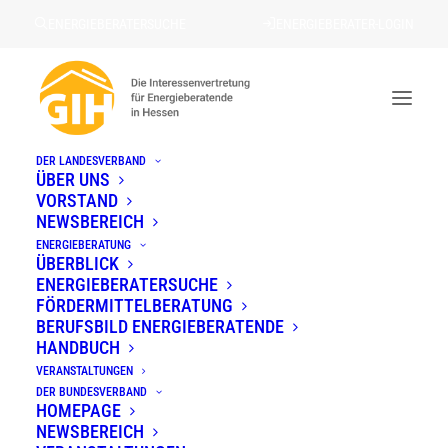
ENERGIEBERATERSUCHE
ENERGIEBERATER-LOGIN
DER LANDESVERBAND
Wärmewende braucht klare
ÜBER UNS
VORSTAND
Vorgaben: GIH kritisiert Abkehr
NEWSBEREICH
von 65-Prozent-Ziel im neuen
ENERGIEBERATUNG
GMG
ÜBERBLICK
ENERGIEBERATERSUCHE
25. Februar 2026
Pressemitteilungen
FÖRDERMITTELBERATUNG
BERUFSBILD ENERGIEBERATENDE
HANDBUCH
VERANSTALTUNGEN
DER BUNDESVERBAND
HOMEPAGE
Die Bundestagsfraktionen von
NEWSBEREICH